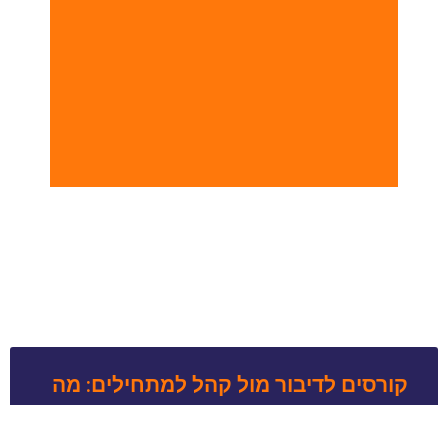
קורסים לדיבור מול קהל למתחילים: מה
כולל קורס דיבור מול קהל באינטרנט