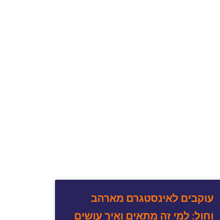
עוקבים לאינסטגרם מארהב
וחול: למי זה מתאים ואיך עושים