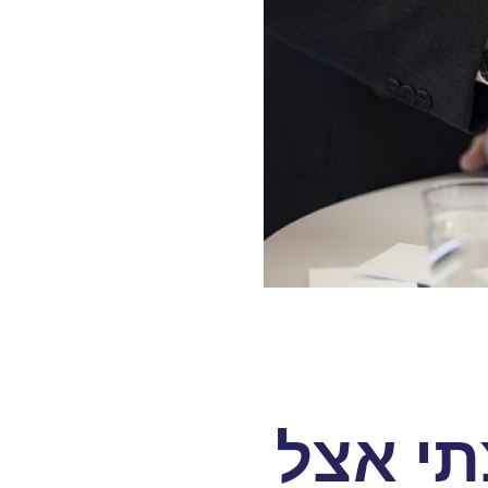
תי אצל