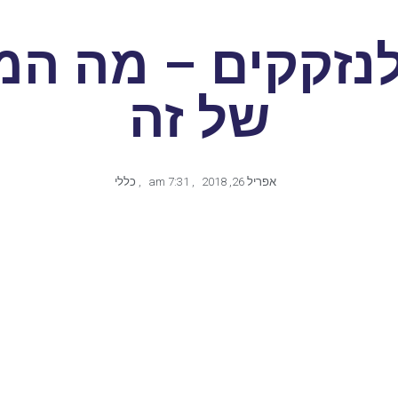
נזקקים – מה ה
של זה
אפריל 26, 2018
,
7:31 am
,
כללי