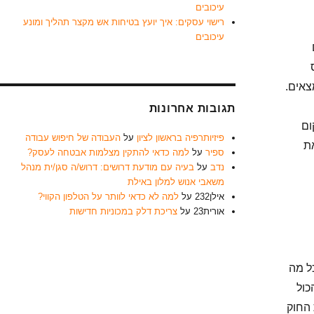
עיכובים
רישוי עסקים: איך יועץ בטיחות אש מקצר תהליך ומונע
עיכובים
צאים.
תגובות אחרונות
ום
פיזיותרפיה בראשון לציון
על
העבודה של חיפוש עבודה
ת
ספיר
על
למה כדאי להתקין מצלמות אבטחה לעסק?
נדב
על
בעיה עם מודעת דרושים: דרוש/ה סגן/ית מנהל
משאבי אנוש למלון באילת
אילן232
על
למה לא כדאי לוותר על הטלפון הקווי?
אורית23
על
צריכת דלק במכוניות חדישות
ל מה
כול
 החוק