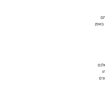
תם
באופן
לכם
ו
נים