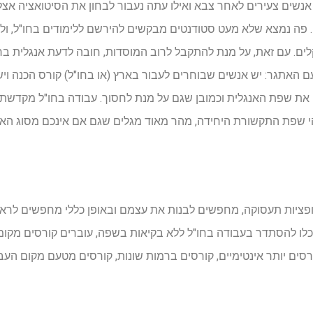
 אנשים צעירים לאחר צבא ואילו עתה נעבור לבחון את הסיטואציה אצל
 פה נמצא שלא מעט סטודנטים מבקשים להירשם ללימודים בחו"ל, ולו כ
 קלים. עם זאת, על מנת להתקבל לרוב המוסדות, חובה לדעת אנגלית ב
 האתגר: יש אנשים שבוחרים לעבור בארץ (או בחו"ל) קורס הכנה וי
את שפת האנגלית וכמובן שגם על מנת לחסוך. עבודה בחו"ל מקדשת 
והי שפת התקשורת היחידה, מהר מאוד מגלים שגם אם אינכם מסוג הא
יות תעסוקה, מחפשים לבנות את עצמם ובאופן כללי מחפשים לראות 
לו להסתדר בעבודה בחו"ל ללא בקיאות בשפה, עוברים קורסים מקומ
ורסים יותר אינטימיים, קורסים ברמות שונות, קורסים מטעם מקום הע