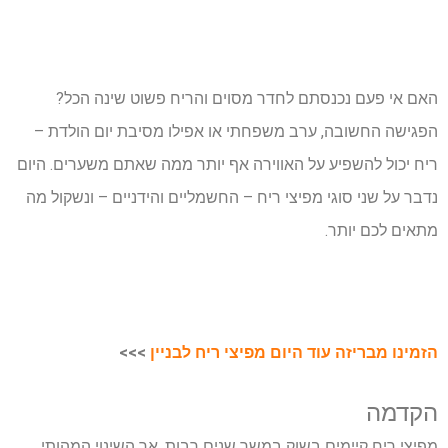
האם אי פעם נכנסתם לחדר מסוים והריח פשוט שינה הכל?
הפגישה החשובה, ערב משפחתי או אפילו מסיבת יום הולדת –
ריח יכול להשפיע על האווירה אף יותר ממה שאתם משערים. היום
נדבר על שני סוגי מפיצי ריח – החשמליים והידניים – ונשקול מה
מתאים לכם יותר.
הזמינו מבריזה עוד היום מפיצי ריח לבניין
>>>
הקדמה
מפיצי ריח קיימים בשוק במשך שנים רבות, אך השינוי המהותי