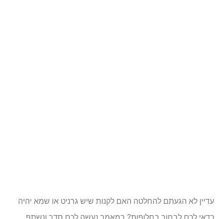
עדיין לא הגעתם להחלטה האם לקנות שיש גרניט או שמא יהיה
כדאי לכם לבחור בחלופות? במאמר נעשה לכם סדר ונשתף