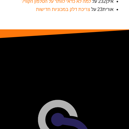
אילן232
על
למה לא כדאי לוותר על הטלפון הקווי?
אורית23
על
צריכת דלק במכוניות חדישות