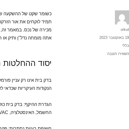
כשומר שקט של ההשקעה שלך
תמיד לוקחים את אור הזרקו
orkut
מכירה של נכס. במאמר זה, נ
19 באוקטובר 2023
אתה מומחה נדל"ן ותיק או 
כללי
השאירו תגובה
יסוד ההחלטות 
בדק בית אינו רק עניין פור
הנקודות העיקריות שכדאי לזכ
הגדרת ההיקף: בדק בית כול
החשמל, האינסטלציה, HVAC ועוד. ידיעת היקף הבדיקה עוזרת להגדיר ציפיות.
חשיפת בעיות נסתרות: פקחי 