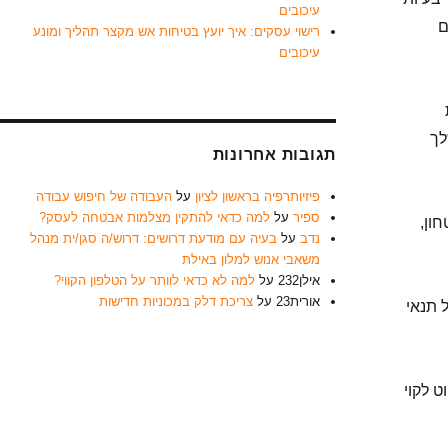
עיכובים
ם
רישוי עסקים: איך יועץ בטיחות אש מקצר תהליך ומונע
עיכובים
לך
תגובות אחרונות
פיזיותרפיה בראשון לציון
על
העבודה של חיפוש עבודה
ספיר
על
למה כדאי להתקין מצלמות אבטחה לעסק?
ון,
נדב
על
בעיה עם מודעת דרושים: דרוש/ה סגן/ית מנהל
משאבי אנוש למלון באילת
אילן232
על
למה לא כדאי לוותר על הטלפון הקווי?
אורית23
על
צריכת דלק במכוניות חדישות
 תנאי
ט לקוי