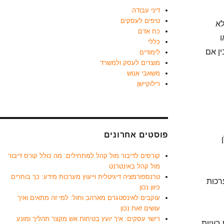
דיני עבודה
טיפים לעסקים
לא
כח אדם
ו
כללי
ן אם
לימודים
מוצרים לעסק ולמשרד
משאבי אנוש
רילוקיישן
פוסטים אחרונים
קורסים לדיבור מול קהל למתחילים: מה כולל קורס דיבור
מול קהל באינטרנט
טרנספורמציה דיגיטלית וייעוץ מערכות מידע: כך בוחרים
רכות
כיוון נכון
עוקבים לאינסטגרם מארהב וחול: למי זה מתאים ואיך
עושים זאת נכון
רישוי עסקים: איך יועץ בטיחות אש מקצר תהליך ומונע
 בעיות