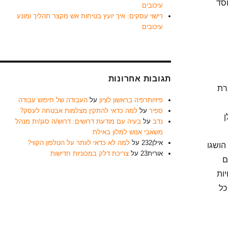
וסד
עיכובים
רישוי עסקים: איך יועץ בטיחות אש מקצר תהליך ומונע
עיכובים
תגובות אחרונות
רת
פיזיותרפיה בראשון לציון
על
העבודה של חיפוש עבודה
ספיר
על
למה כדאי להתקין מצלמות אבטחה לעסק?
ן
נדב
על
בעיה עם מודעת דרושים: דרוש/ה סגן/ית מנהל
משאבי אנוש למלון באילת
אילן232
על
למה לא כדאי לוותר על הטלפון הקווי?
הושגו
אורית23
על
צריכת דלק במכוניות חדישות
ם
יות
כל