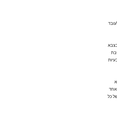
עובד
בצבא
בת
עיות
א
אחד
ל כל