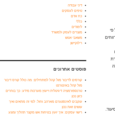
דיני עבודה
טיפים לעסקים
כח אדם
כללי
לימודים
פי
מוצרים לעסק ולמשרד
ווחים
משאבי אנוש
רילוקיישן
רת
ה
פוסטים אחרונים
קורסים לדיבור מול קהל למתחילים: מה כולל קורס דיבור
מול קהל באינטרנט
טרנספורמציה דיגיטלית וייעוץ מערכות מידע: כך בוחרים
כיוון נכון
עוקבים לאינסטגרם מארהב וחול: למי זה מתאים ואיך
עושים זאת נכון
עוד.
רישוי עסקים: איך יועץ בטיחות אש מקצר תהליך ומונע