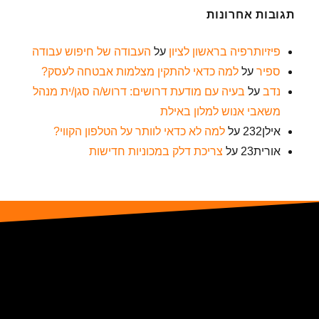
תגובות אחרונות
פיזיותרפיה בראשון לציון
על
העבודה של חיפוש עבודה
ספיר
על
למה כדאי להתקין מצלמות אבטחה לעסק?
נדב
על
בעיה עם מודעת דרושים: דרוש/ה סגן/ית מנהל
משאבי אנוש למלון באילת
אילן232
על
למה לא כדאי לוותר על הטלפון הקווי?
אורית23
על
צריכת דלק במכוניות חדישות