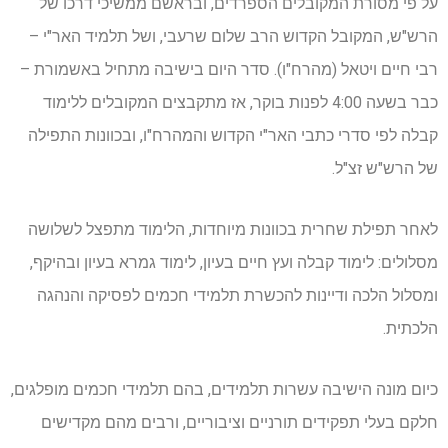
על פי מסורת המקובלים הספרדים, ובראשם ממשיכי דרכו של
הרש"ש, המקובל הקדוש הרב שלום שרעבי, ושל תלמיד האר"י –
רבי חיים ויטאל (מהרח"ו). סדר היום בישיבה מתחיל באשמורת –
כבר בשעה 4:00 לפנות בוקר, אז מתקבצים המקובלים ללימוד
קבלה לפי סדרי כתבי האר"י הקדוש והמהרח"ו, ובכוונות התפילה
של הרש"ש זצ"ל.
לאחר תפילת שחרית בכוונות מיוחדות, הלימוד מתפצל לשלושה
מסלולים: לימוד קבלה ועץ חיים בעיון, לימוד גמרא בעיון ובהיקף,
ומסלול הלכה ודיינות להכשרת תלמידי חכמים לפסיקה והנהגה
הלכתית.
כיום מונה הישיבה עשרות תלמידים, בהם תלמידי חכמים מופלגים,
חלקם בעלי תפקידים תורניים וציבוריים, ורבים מהם מקדישים