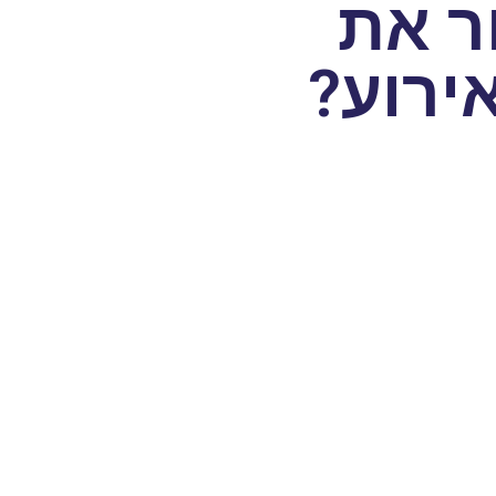
ר את
ירוע?