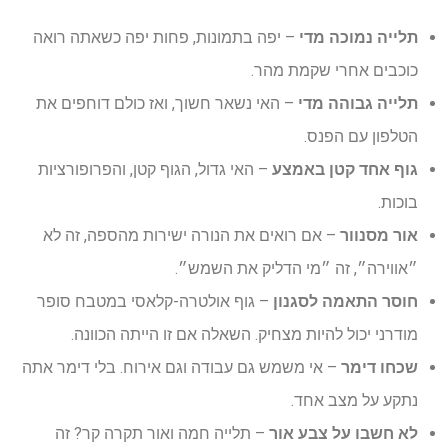
תלייה נמוכה מדי
– יפה בתמונות, פחות יפה כשאתה רואה
כוכבים אחרי שקמת מהר.
תלייה גבוהה מדי
– האי נשאר חשוך, ואז כולם דוחפים את
הטלפון עם הפנס.
גוף אחד קטן באמצע
– האי גדול, הגוף קטן, והפרופורציות
בוכות.
אור מסנוור
– אם רואים את הנורה ישירות מהספה, זה לא
״אווירה״, זה ״מי הדליק את השמש״.
חוסר התאמה לסגנון
– גוף אולטרה-קלאסי במטבח סופר
מודרני יכול להיות מצחיק. השאלה אם זו הייתה הכוונה.
שכחו דימר
– אי משמש גם עבודה וגם אירוח. בלי דימר אתה
נתקע על מצב אחד.
לא חשבו על צבע אור
– תלייה חמה ואור תקרה קר? זה