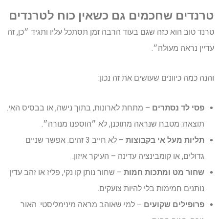
טרנדים שחכמים גם כשאין כוח לטרנדים
טרנד טוב הוא כזה שגם בעוד הרבה זמן תסתכל עליו ותגיד ״כן, זה
עדיין נראה מעולה״.
והנה כמה כיוונים שעושים את זה נכון:
פסי לד נסתרים
– מתחת לארונות, בתוך נישה, או בבסיס האי.
תוצאה: מטבח שנראה מתוכנן, לא ״הוספנו מנורה״.
תליות מעל אי בקבוצות
– לא חייב 3 זהים. אפשר שניים
גדולים, או קומבינציה עדינה – העיקר איזון.
שחור מט ומתכות חמות
– שחור נותן קו נקי, פליז או זהב עדין
נותנים חמימות בלי להיות צועקים.
פרופילים שקועים
– למי שאוהב מראה מינימליסטי. האור