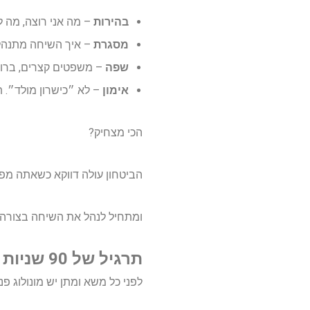
בהירות
– מה אני רוצה, מה ל
מסגרת
– איך השיחה מתנהל
שפה
– משפטים קצרים, ברורי
אימון
– לא ״כישרון מולד״. ת
הכי מצחיק?
הביטחון עולה דווקא כשאתה מפס
ומתחיל לנהל את השיחה בצורה
תרגיל של 90 שניות לפני שיחה: ״מה הסיפור שאני מספר לעצמי?״
לפני כל משא ומתן יש מונולוג פני