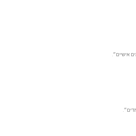
ם אישיים״.
דים״.