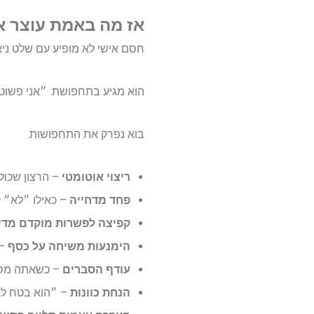
אז מה באמת עוצר אותך? 7 חסמים קלאסיים (שמרגיש
חסם אישי לא מופיע עם שלט ניאו
הוא מגיע בתחפושת: ״אני פשוט ב
בוא נפרק את התחפושות.
ריצוי אוטומטי
– הרצון שכולם
פחד מדחייה
– כאילו ״לא״ ק
קפיצה לפשרות מוקדם מדי
הימנעות משיחה על כסף
– 
עודף הסברים
– כשאתה מסבי
הנחת כוונות
– ״הוא בטח לא 