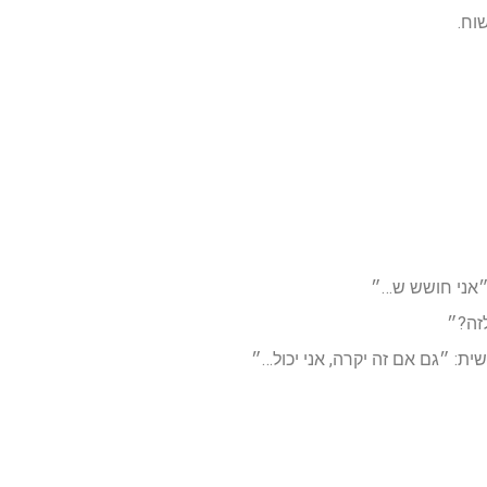
וח.
אני חושש ש…״
זה?״
ת: ״גם אם זה יקרה, אני יכול…״