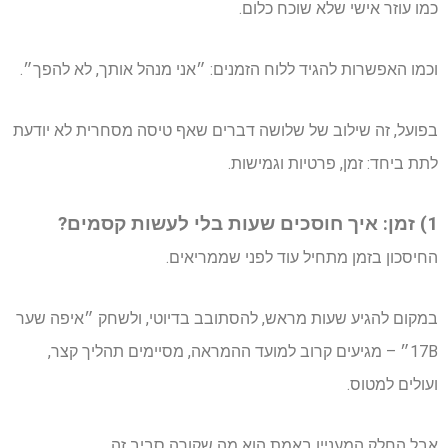
כמו עוזר אישי שלא שוכח כלום.
וכמו האפשרות להגיד ללוח הזמנים: ״אני מנהל אותך, לא להפך״.
בפועל, זה שילוב של שלושה דברים שאף טיסה מסחרית לא יודעת
לתת ביחד: זמן, פרטיות וגמישות.
1) זמן: איך חוסכים שעות בלי לעשות קסמים?
החיסכון בזמן מתחיל עוד לפני שממריאים.
במקום להגיע שעות מראש, להסתובב בדיוטי, ולשחק ״איפה שער
17B״ – מגיעים קרוב למועד ההמראה, מסיימים תהליך קצר,
ועולים למטוס.
אבל החלק המעניין באמת הוא מה שקורה סביב זה.