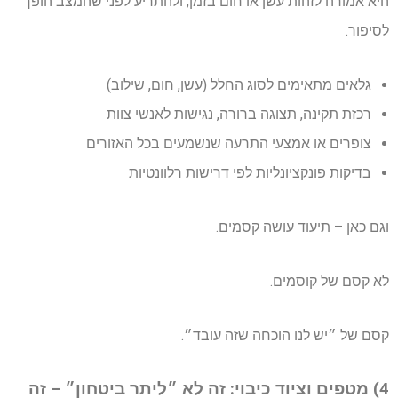
היא אמורה לזהות עשן או חום בזמן, ולהתריע לפני שהמצב הופך
לסיפור.
גלאים מתאימים לסוג החלל (עשן, חום, שילוב)
רכזת תקינה, תצוגה ברורה, נגישות לאנשי צוות
צופרים או אמצעי התרעה שנשמעים בכל האזורים
בדיקות פונקציונליות לפי דרישות רלוונטיות
וגם כאן – תיעוד עושה קסמים.
לא קסם של קוסמים.
קסם של ״יש לנו הוכחה שזה עובד״.
4) מטפים וציוד כיבוי: זה לא ״ליתר ביטחון״ – זה