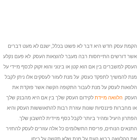
הקמת עסק חדש היא דבר לא פשוט בכלל, ישנם לא מעט דברים
אשר דורשים התייחסות רבה מעבר להוצאות העסק. לא פעם נקלע
העסק למשברים בין אם הוא קטן או בינוני והוא זקוק לכסף מיידי על
מנת להמשיך לתפקד כעסק. על מנת לעזור לעסקים אלו ניתן לקבל
הלוואות לעסק על מנת לעבור התקופה הקשה אשר פוקדת את
העסק.
הלוואה מיידת
לקידום העסק שלך בין אם היא מהבנק שלך
או מחברות פיננסיות שונות עוזרת רבות להתאוששות העסק והיא
הפתרון היעיל ומהיר ביותר לקבל כסף מיידית לחשבון שלך.
התנאים הנוחים, פריסת התשלומים כל אלה עוזרים לעסק להחזיר
את ההלוואה בבוא העת על מנת שלא תקשה על כיסו.