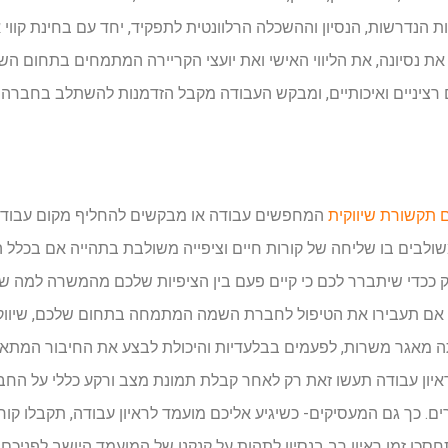
נדרשות, הנסיון וההשכלה הרלוונטית לתפקיד, יחד עם בחינת קווי או
ת נסיונה, את הליווי האישי ואת יועצי הקריירה המתמחים בתחום השיוו
ציניים ואיכותיים, ומבקש העבודה מקבל הזדמנות להשתלב בחברה ה
 תקשורת שיווקית
המחפשים עבודה או מבקשים להחליף מקום עבודה,
שולבים בו שליחה של קורות חיים וציפייה משולבת בתהייה אם בכלל ה
ק ככדי שיתברר לכם כי קיים פעם בין הציפיות שלכם מהמשרה למה שהי
דה. אם תעבירו את הטיפול לחברת השמה המתמחה בתחום שלכם, שיווק
 מאגר משרות, לפעמים בבלעדיות והיכולת לבצע את החיבור המתאים 
ראיון עבודה תעשו זאת רק לאחר קבלת תמונת מצב ורקע כללי על הח
ם. כך גם המעסיקים- כשיגיע אליכם מועמד לראיון עבודה, תקבלו קורות