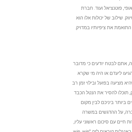
פי, פוטנציאל ועוד. חברת
ק. שילוב של יכולות אלו הוא
תואמת את ציפיותיו במדויק.
 אתם לבטח יודעים כי מדובר
גיעו ליעדם או היה מי שקרא
א מציעה בפועל ובילוי זמן רב
, תוכלו להסיר את הנטל הכבד
ביותר ביניכם לבין מקום
ברה, על ההדגשים במשרה
 חיים עם סיכום ראשוני עליו,
תכונות אופי ויכולות מקצועיות, ותחסכו זמן ראיון רב בנסיון לתהות על קנקנו של המועמד היושב לפניכם.באנגלית קוראים לזה "win, win