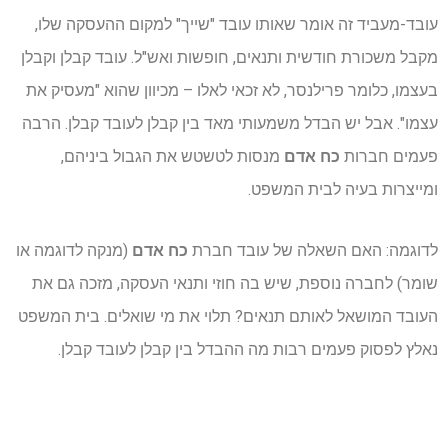
עובד-מעביד זה אומר שאותו עובד "שייך" למקום ההעסקה שלו,
מקבל משכורת חודשית ותנאים, חופשות ואש"ל. עובד קבלן וקבלן
בעצמו, כלומר פרילנסר, לא זכאי לאלו – מכיוון שהוא "מעסיק את
עצמו". אבל יש הבדל משמעותי מאד בין קבלן לעובד קבלן. הרבה
פעמים חברות
כח אדם
מנסות לטשטש את הגבול ביניהם,
ומייצרות בעיה לבית המשפט.
לדוגמה: האם השאלה של עובד חברת
כח אדם
(מנקה לדוגמה או
שומר) לחברה נוספת, שיש בה חוזי ותנאי העסקה, מזכה גם את
העובד המושאל לאותם תנאים? תלוי את מי שואלים. בית המשפט
נאלץ לפסוק פעמים רבות מה ההבדל בין קבלן לעובד קבלן.