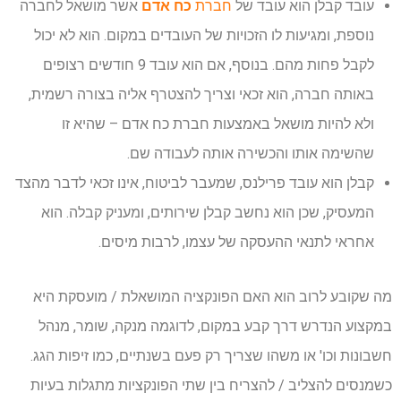
עובד קבלן הוא עובד של
חברת
כח אדם
אשר מושאל לחברה
נוספת, ומגיעות לו הזכויות של העובדים במקום. הוא לא יכול
לקבל פחות מהם. בנוסף, אם הוא עובד 9 חודשים רצופים
באותה חברה, הוא זכאי וצריך להצטרף אליה בצורה רשמית,
ולא להיות מושאל באמצעות חברת כח אדם – שהיא זו
שהשימה אותו והכשירה אותה לעבודה שם.
קבלן הוא עובד פרילנס, שמעבר לביטוח, אינו זכאי לדבר מהצד
המעסיק, שכן הוא נחשב קבלן שירותים, ומעניק קבלה. הוא
אחראי לתנאי ההעסקה של עצמו, לרבות מיסים.
מה שקובע לרוב הוא האם הפונקציה המושאלת / מועסקת היא
במקצוע הנדרש דרך קבע במקום, לדוגמה מנקה, שומר, מנהל
חשבונות וכו' או משהו שצריך רק פעם בשנתיים, כמו זיפות הגג.
כשמנסים להצליב / להצריח בין שתי הפונקציות מתגלות בעיות