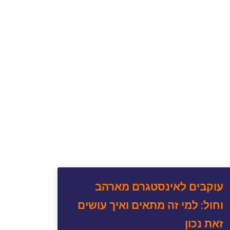
עוקבים לאינסטגרם מארהב
וחול: למי זה מתאים ואיך עושים
זאת נכון