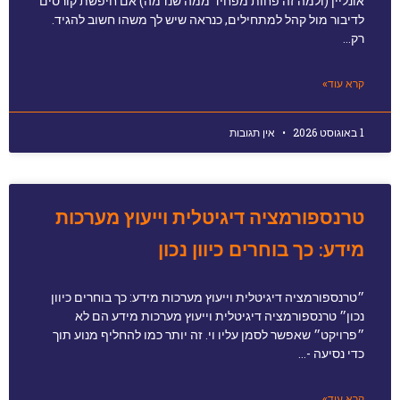
אונליין (ולמה זה פחות מפחיד ממה שנדמה) אם חיפשת קורסים
לדיבור מול קהל למתחילים, כנראה שיש לך משהו חשוב להגיד.
רק…
קרא עוד»
1 באוגוסט 2026
אין תגובות
טרנספורמציה דיגיטלית וייעוץ מערכות
מידע: כך בוחרים כיוון נכון
״טרנספורמציה דיגיטלית וייעוץ מערכות מידע: כך בוחרים כיוון
נכון״ טרנספורמציה דיגיטלית וייעוץ מערכות מידע הם לא
״פרויקט״ שאפשר לסמן עליו וי. זה יותר כמו להחליף מנוע תוך
כדי נסיעה -…
קרא עוד»