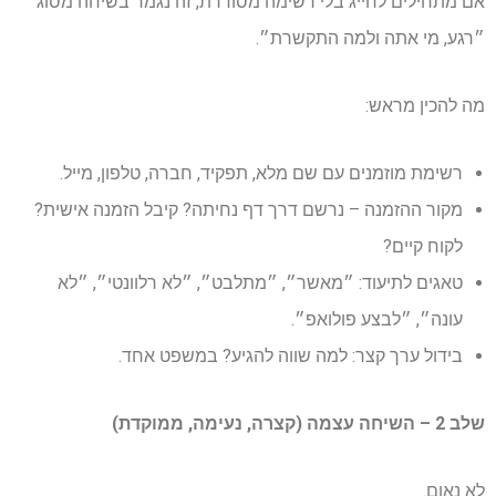
אם מתחילים לחייג בלי רשימה מסודרת, זה נגמר בשיחה מסוג
״רגע, מי אתה ולמה התקשרת״.
מה להכין מראש:
רשימת מוזמנים עם שם מלא, תפקיד, חברה, טלפון, מייל.
מקור ההזמנה – נרשם דרך דף נחיתה? קיבל הזמנה אישית?
לקוח קיים?
טאגים לתיעוד: ״מאשר״, ״מתלבט״, ״לא רלוונטי״, ״לא
עונה״, ״לבצע פולואפ״.
בידול ערך קצר: למה שווה להגיע? במשפט אחד.
שלב 2 – השיחה עצמה (קצרה, נעימה, ממוקדת)
לא נאום.