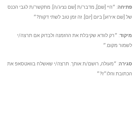
פתיחה
: ״היי [שם], מדבר/ת [שם נציג/ה]. מתקשר/ת לגבי הכנס
של [שם אירוע] ביום [יום]. זה זמן טוב לשתי דקות?״
מיקוד
: ״רק לוודא שקיבלת את ההזמנה ולבדוק אם תרצה/י
לשמור מקום.״
סגירה
: ״מעולה, רושם/ת אותך. תרצה/י שאשלח בוואטסאפ את
הכתובת והלו״ז?״