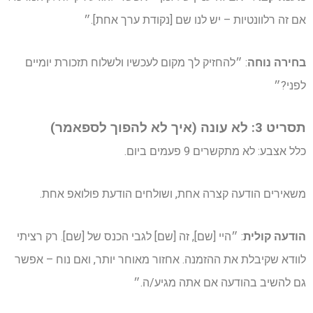
אם זה רלוונטיות – יש לנו שם [נקודת ערך אחת].״
בחירה נוחה
: ״להחזיק לך מקום לעכשיו ולשלוח תזכורת יומיים
לפני?״
תסריט 3: לא עונה (איך לא להפוך לספאמר)
כלל אצבע: לא מתקשרים 9 פעמים ביום.
משאירים הודעה קצרה אחת, ושולחים הודעת פולואפ אחת.
הודעה קולית
: ״היי [שם], זה [שם] לגבי הכנס של [שם]. רק רציתי
לוודא שקיבלת את ההזמנה. אחזור מאוחר יותר, ואם נוח – אפשר
גם להשיב בהודעה אם אתה מגיע/ה.״