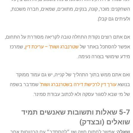
השחקנים: מוכר, קונה, בנקים, מתווכים, שמאים, חברה משכנת,
ולעיתים גם קבלן.
אם אתם רוצים נקודת התחלה טובה לקריאה מסודרת על התחום,
אפשר להסתכל באתר של
שטרנברג ושות’ – עריכת דין
, שמרכז
מידע שימושי בצורה נעימה.
ואם אתם ממש בתוך התהליך של קנייה, יש גם עמוד ממוקד
בנושא
עורך דין לרכישת דירה בשטרנברג ושות'
שמדבר בשפה
של מי שבא לסגור עסקה ולא לכתוב עבודת סמינר.
5-7 שאלות ותשובות שאנשים תמיד
שואלים (ובצדק)
שאלה:
אפשר לחתום חוזה ואז ״להסתדר״ עם הבטוחות אחר