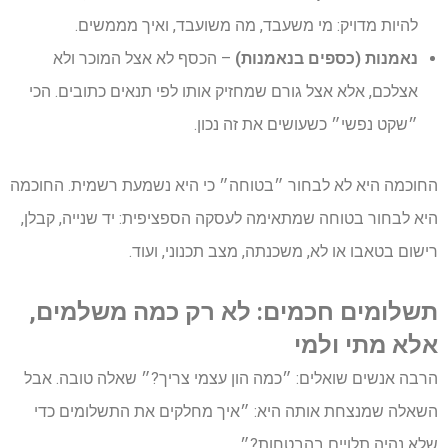
להיות מדויק: מי משעבד, מה משועבד, ואיך מממשים.
נאמנות (כספים בנאמנות)
– הכסף לא אצל המוכר ולא
אצלכם, אלא אצל גורם שמחזיק אותו לפי תנאים כתובים. הכי
״שקט נפשי״ כשעושים את זה נכון.
החוכמה היא לא לבחור ״בטוחה״ כי היא נשמעת רשמית. החוכמה
היא לבחור בטוחה שמתאימה לעסקה הספציפית: יד שנייה, קבלן,
רישום בטאבו או לא, משכנתה, מצב תכנוני, ועוד.
תשלומים חכמים: לא רק כמה משלמים,
אלא מתי ולמי
הרבה אנשים שואלים: ״כמה הון עצמי צריך?״ שאלה טובה. אבל
השאלה שמנצחת אותה היא: ״איך מחלקים את התשלומים כדי
שלא נהיה תלויים בהבטחות?״